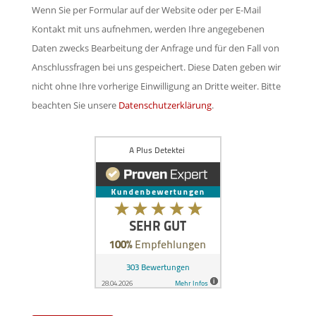
s
l
Wenn Sie per Formular auf der Website oder per E-Mail
e
e
e
Kontakt mit uns aufnehmen, werden Ihre angegebenen
l
s
e
Daten zwecks Bearbeitung der Anfrage und für den Fall von
d
F
r
Anschlussfragen bei uns gespeichert. Diese Daten geben wir
l
e
.
nicht ohne Ihre vorherige Einwilligung an Dritte weiter. Bitte
e
l
beachten Sie unsere
Datenschutzerklärung
.
e
d
r
l
.
e
e
r
.