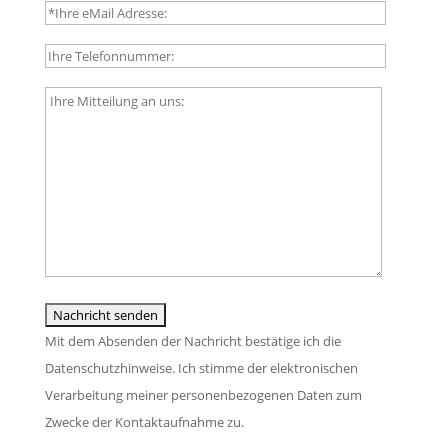
t
B
e
i
l
t
a
t
B
s
e
i
s
l
t
e
a
t
d
s
e
i
s
l
e
e
a
s
d
s
e
i
s
s
e
e
Mit dem Absenden der Nachricht bestätige ich die
F
s
d
Datenschutzhinweise. Ich stimme der elektronischen
e
e
i
Verarbeitung meiner personenbezogenen Daten zum
l
s
e
Zwecke der Kontaktaufnahme zu.
d
F