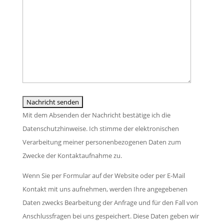
s
e
i
s
l
t
e
a
t
d
s
e
i
s
l
e
e
a
s
d
s
e
i
s
s
e
e
Mit dem Absenden der Nachricht bestätige ich die
F
s
d
Datenschutzhinweise. Ich stimme der elektronischen
e
e
i
Verarbeitung meiner personenbezogenen Daten zum
l
s
e
Zwecke der Kontaktaufnahme zu.
d
F
s
l
Wenn Sie per Formular auf der Website oder per E-Mail
e
e
e
Kontakt mit uns aufnehmen, werden Ihre angegebenen
l
s
e
Daten zwecks Bearbeitung der Anfrage und für den Fall von
d
F
r
Anschlussfragen bei uns gespeichert. Diese Daten geben wir
l
e