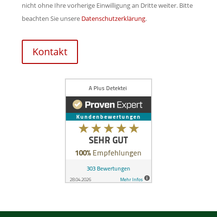
.
nicht ohne Ihre vorherige Einwilligung an Dritte weiter. Bitte
e
l
beachten Sie unsere
Datenschutzerklärung
.
e
d
r
l
.
Kontakt
e
e
r
.