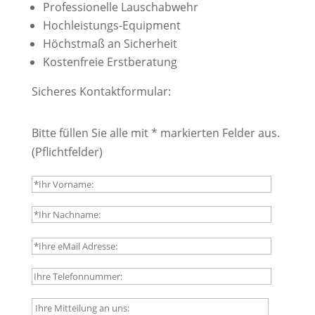
Professionelle Lauschabwehr
Hochleistungs-Equipment
Höchstmaß an Sicherheit
Kostenfreie Erstberatung
Sicheres Kontaktformular:
Bitte füllen Sie alle mit * markierten Felder aus.
(Pflichtfelder)
B
i
t
t
B
e
i
l
t
a
t
B