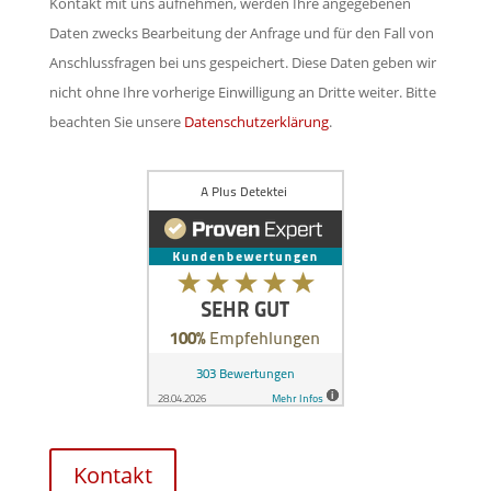
e
Kontakt mit uns aufnehmen, werden Ihre angegebenen
l
s
e
Daten zwecks Bearbeitung der Anfrage und für den Fall von
d
F
r
Anschlussfragen bei uns gespeichert. Diese Daten geben wir
l
e
.
nicht ohne Ihre vorherige Einwilligung an Dritte weiter. Bitte
e
l
beachten Sie unsere
Datenschutzerklärung
.
e
d
r
l
.
e
e
r
.
Kontakt