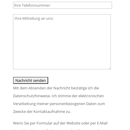
l
t
a
t
B
s
e
i
s
l
t
e
a
t
d
s
e
i
s
l
e
e
a
s
d
s
e
i
s
s
e
e
Mit dem Absenden der Nachricht bestätige ich die
F
s
d
Datenschutzhinweise. Ich stimme der elektronischen
e
e
i
Verarbeitung meiner personenbezogenen Daten zum
l
s
e
Zwecke der Kontaktaufnahme zu.
d
F
s
l
Wenn Sie per Formular auf der Website oder per E-Mail
e
e