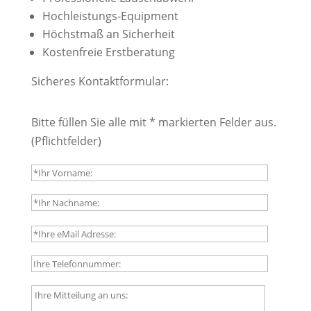
Hochleistungs-Equipment
Höchstmaß an Sicherheit
Kostenfreie Erstberatung
Sicheres Kontaktformular:
Bitte füllen Sie alle mit * markierten Felder aus.
(Pflichtfelder)
B
i
t
t
B
e
i
l
t
a
t
B
s
e