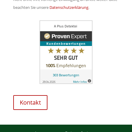
e
l
beachten Sie unsere
Datenschutzerklärung
.
e
d
r
l
.
e
e
r
.
Kontakt