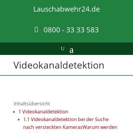
Lauschabwehr24.de
0800 - 33 33 583
Videokanal­detektion
Inhaltsübersicht
1
Videokanal­detektion
1.1
Videokanaldetektion bei der Suche
nach versteckten KamerasWarum werden