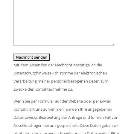
i
s
l
t
e
a
t
d
s
e
i
s
l
e
e
a
s
d
s
e
i
s
s
e
e
Mit dem Absenden der Nachricht bestätige ich die
F
s
d
Datenschutzhinweise. Ich stimme der elektronischen
e
e
i
Verarbeitung meiner personenbezogenen Daten zum
l
s
e
Zwecke der Kontaktaufnahme zu.
d
F
s
l
Wenn Sie per Formular auf der Website oder per E-Mail
e
e
e
Kontakt mit uns aufnehmen, werden Ihre angegebenen
l
s
e
Daten zwecks Bearbeitung der Anfrage und für den Fall von
d
F
r
Anschlussfragen bei uns gespeichert. Diese Daten geben wir
l
e
.
nicht ohne Ihre vorherige Einwilligung an Dritte weiter. Bitte